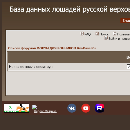
Гла
FAQ
Поиск
Пользов
Войти и пров
Список форумов ФОРУМ ДЛЯ КОННИКОВ Rw-Base.Ru
В
Не являетесь членом групп