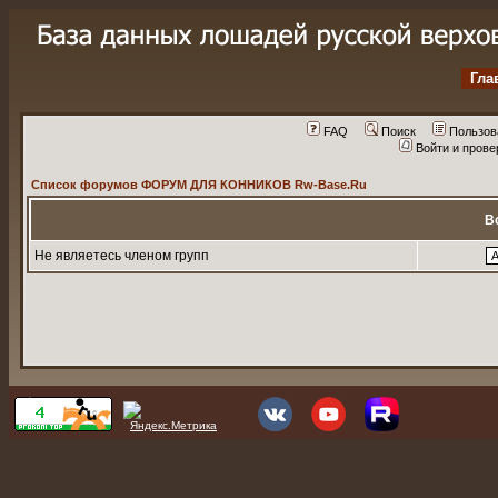
Гла
FAQ
Поиск
Пользов
Войти и пров
Список форумов ФОРУМ ДЛЯ КОННИКОВ Rw-Base.Ru
В
Не являетесь членом групп