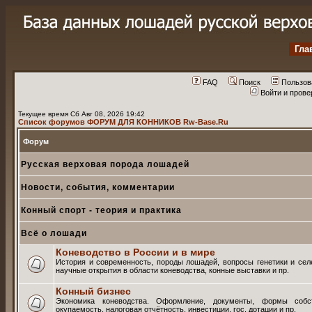
Гла
FAQ
Поиск
Пользов
Войти и пров
Текущее время Сб Авг 08, 2026 19:42
Список форумов ФОРУМ ДЛЯ КОННИКОВ Rw-Base.Ru
Форум
Русская верховая порода лошадей
Новости, события, комментарии
Конный спорт - теория и практика
Всё о лошади
Коневодство в России и в мире
История и современность, породы лошадей, вопросы генетики и селе
научные открытия в области коневодства, конные выставки и пр.
Конный бизнес
Экономика коневодства. Оформление, документы, формы собств
окупаемость, налоговая отчётность, инвестиции, гос. дотации и пр.