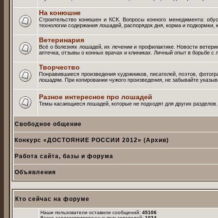
На конюшне
Строительство конюшен и КСК. Вопросы конного менеджмента: обус
технологии содержания лошадей, распорядок дня, корма и подкормки, 
Ветеринария
Всё о болезнях лошадей, их лечении и профилактике. Новости ветер
аптечка, отзывы о конных врачах и клиниках. Личный опыт в борьбе 
Творчество
Понравившиеся произведения художников, писателей, поэтов, фотог
лошадям. При копировании чужого произведения, не забывайте указыва
Разное интересное про лошадей
Темы касающиеся лошадей, которые не подходят для других разделов.
Свободное общение
Конкурс «ДОСТОЯНИЕ РОССИИ 2012» (Архив)
Работа сайта, базы и форума
Объявления
Кто сейчас на форуме
Наши пользователи оставили сообщений:
45106
Всего зарегистрированных пользователей:
1024