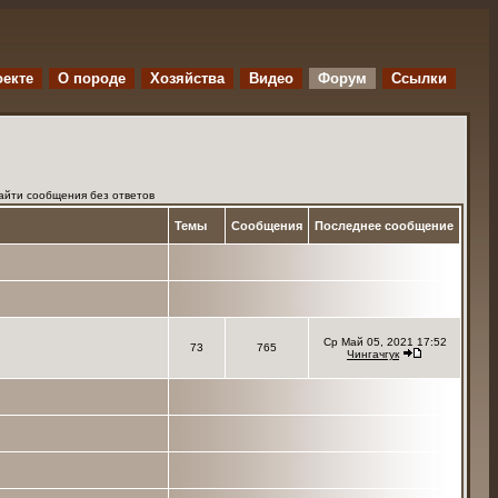
оекте
O породе
Хозяйства
Видео
Форум
Ссылки
айти сообщения без ответов
Темы
Сообщения
Последнее сообщение
Ср Май 05, 2021 17:52
73
765
Чингачгук