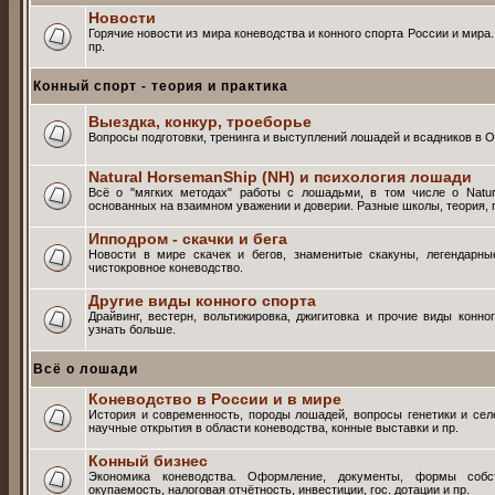
Новости
Горячие новости из мира коневодства и конного спорта России и мира
пр.
Конный спорт - теория и практика
Выездка, конкур, троеборье
Вопросы подготовки, тренинга и выступлений лошадей и всадников в О
Natural HorsemanShip (NH) и психология лошади
Всё о "мягких методах" работы с лошадьми, в том числе о Natur
основанных на взаимном уважении и доверии. Разные школы, теория, п
Ипподром - скачки и бега
Новости в мире скачек и бегов, знаменитые скакуны, легендарны
чистокровное коневодство.
Другие виды конного спорта
Драйвинг, вестерн, вольтижировка, джигитовка и прочие виды конно
узнать больше.
Всё о лошади
Коневодство в России и в мире
История и современность, породы лошадей, вопросы генетики и селе
научные открытия в области коневодства, конные выставки и пр.
Конный бизнес
Экономика коневодства. Оформление, документы, формы собств
окупаемость, налоговая отчётность, инвестиции, гос. дотации и пр.