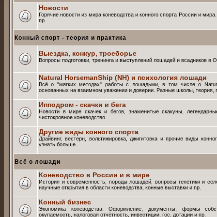
Новости
Горячие новости из мира коневодства и конного спорта России и мира
пр.
Конный спорт - теория и практика
Выездка, конкур, троеборье
Вопросы подготовки, тренинга и выступлений лошадей и всадников в О
Natural HorsemanShip (NH) и психология лошади
Всё о "мягких методах" работы с лошадьми, в том числе о Natur
основанных на взаимном уважении и доверии. Разные школы, теория, п
Ипподром - скачки и бега
Новости в мире скачек и бегов, знаменитые скакуны, легендарны
чистокровное коневодство.
Другие виды конного спорта
Драйвинг, вестерн, вольтижировка, джигитовка и прочие виды конно
узнать больше.
Всё о лошади
Коневодство в России и в мире
История и современность, породы лошадей, вопросы генетики и селе
научные открытия в области коневодства, конные выставки и пр.
Конный бизнес
Экономика коневодства. Оформление, документы, формы собств
окупаемость, налоговая отчётность, инвестиции, гос. дотации и пр.