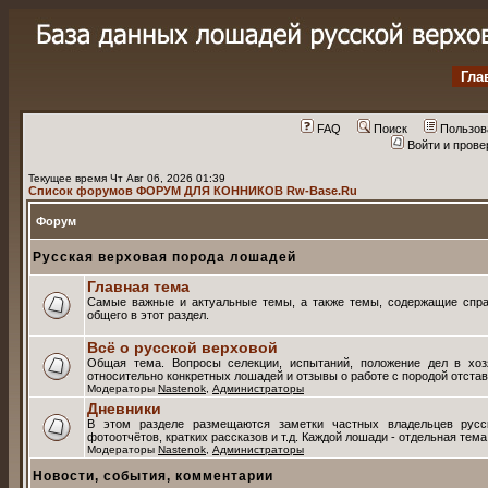
Гла
FAQ
Поиск
Пользов
Войти и пров
Текущее время Чт Авг 06, 2026 01:39
Список форумов ФОРУМ ДЛЯ КОННИКОВ Rw-Base.Ru
Форум
Русская верховая порода лошадей
Главная тема
Самые важные и актуальные темы, а также темы, содержащие спра
общего в этот раздел.
Всё о русской верховой
Общая тема. Вопросы селекции, испытаний, положение дел в хоз
относительно конкретных лошадей и отзывы о работе с породой отстав
Модераторы
Nastenok
,
Администраторы
Дневники
В этом разделе размещаются заметки частных владельцев русс
фотоотчётов, кратких рассказов и т.д. Каждой лошади - отдельная тем
Модераторы
Nastenok
,
Администраторы
Новости, события, комментарии