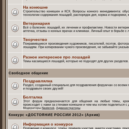
На конюшне
Строительство конюшен и КСК. Вопросы конного менеджмента: обус
технологии содержания лошадей, распорядок дня, корма и подкормки, 
Ветеринария
Всё о болезнях лошадей, их лечении и профилактике. Новости ветер
аптечка, отзывы о конных врачах и клиниках. Личный опыт в борьбе 
Творчество
Понравившиеся произведения художников, писателей, поэтов, фотог
лошадям. При копировании чужого произведения, не забывайте указыва
Разное интересное про лошадей
Темы касающиеся лошадей, которые не подходят для других разделов.
Свободное общение
Поздравлялка
Раздел, созданный специально для поздравления форумчан со всеми 
и поздравьте своих друзей!
Болталка
Этот форум предназначается для общения на любые темы, кром
происходит с нами за стенами конюшни и чем мы хотим поделиться с 
Модераторы
Nastenok
,
Администраторы
Конкурс «ДОСТОЯНИЕ РОССИИ 2012» (Архив)
Информация о конкурсе
Положение о конкурсе, этапы, правила участия, анкета участника, при