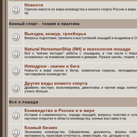
Новости
Горячие новости из мира коневодства и конного спорта России и мира
пр.
Конный спорт - теория и практика
Выездка, конкур, троеборье
Вопросы подготовки, тренинга и выступлений лошадей и всадников в О
Natural HorsemanShip (NH) и психология лошади
Всё о "мягких методах" работы с лошадьми, в том числе о Natur
основанных на взаимном уважении и доверии. Разные школы, теория, п
Ипподром - скачки и бега
Новости в мире скачек и бегов, знаменитые скакуны, легендарны
чистокровное коневодство.
Другие виды конного спорта
Драйвинг, вестерн, вольтижировка, джигитовка и прочие виды конно
узнать больше.
Всё о лошади
Коневодство в России и в мире
История и современность, породы лошадей, вопросы генетики и селе
научные открытия в области коневодства, конные выставки и пр.
Конный бизнес
Экономика коневодства. Оформление, документы, формы собств
окупаемость, налоговая отчётность, инвестиции, гос. дотации и пр.