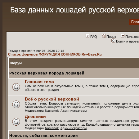
Гла
FAQ
Поиск
Пользов
Войти и пров
Текущее время Чт Авг 06, 2026 10:18
Список форумов ФОРУМ ДЛЯ КОННИКОВ Rw-Base.Ru
Форум
Русская верховая порода лошадей
Главная тема
Самые важные и актуальные темы, а также темы, содержащие спра
общего в этот раздел.
Всё о русской верховой
Общая тема. Вопросы селекции, испытаний, положение дел в хоз
относительно конкретных лошадей и отзывы о работе с породой отстав
Модераторы
Nastenok
,
Администраторы
Дневники
В этом разделе размещаются заметки частных владельцев русс
фотоотчётов, кратких рассказов и т.д. Каждой лошади - отдельная тем
Модераторы
Nastenok
,
Администраторы
Новости, события, комментарии