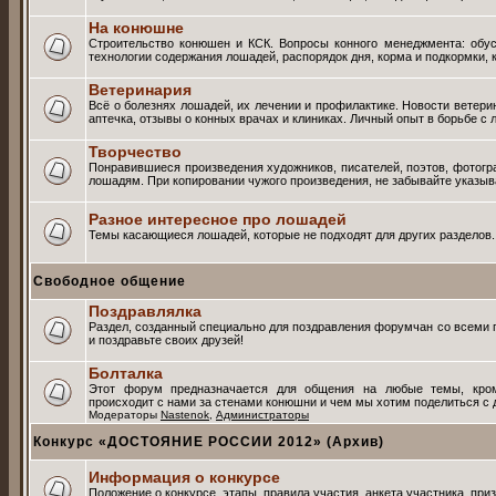
На конюшне
Строительство конюшен и КСК. Вопросы конного менеджмента: обус
технологии содержания лошадей, распорядок дня, корма и подкормки, 
Ветеринария
Всё о болезнях лошадей, их лечении и профилактике. Новости ветер
аптечка, отзывы о конных врачах и клиниках. Личный опыт в борьбе 
Творчество
Понравившиеся произведения художников, писателей, поэтов, фотог
лошадям. При копировании чужого произведения, не забывайте указыва
Разное интересное про лошадей
Темы касающиеся лошадей, которые не подходят для других разделов.
Свободное общение
Поздравлялка
Раздел, созданный специально для поздравления форумчан со всеми 
и поздравьте своих друзей!
Болталка
Этот форум предназначается для общения на любые темы, кром
происходит с нами за стенами конюшни и чем мы хотим поделиться с 
Модераторы
Nastenok
,
Администраторы
Конкурс «ДОСТОЯНИЕ РОССИИ 2012» (Архив)
Информация о конкурсе
Положение о конкурсе, этапы, правила участия, анкета участника, при