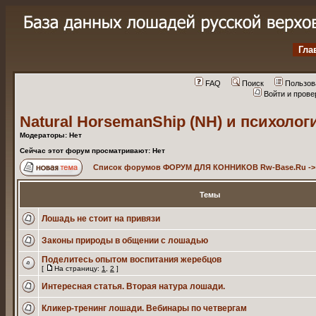
Гла
FAQ
Поиск
Пользов
Войти и пров
Natural HorsemanShip (NH) и психоло
Модераторы: Нет
Сейчас этот форум просматривают: Нет
Список форумов ФОРУМ ДЛЯ КОННИКОВ Rw-Base.Ru
-
Темы
Лошадь не стоит на привязи
Законы природы в общении с лошадью
Поделитесь опытом воспитания жеребцов
[
На страницу:
1
,
2
]
Интересная статья. Вторая натура лошади.
Кликер-тренинг лошади. Вебинары по четвергам