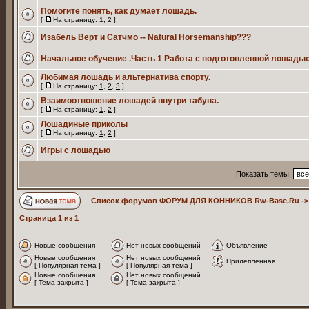
Помогите понять, как думает лошадь.
[
На страницу:
1
,
2
]
Изабель Верт и Сатчмо -- Natural Horsemanship???
Начальное обучение .Часть 1 Работа с подготовленной лошадью
Любимая лошадь и альтернатива спорту.
[
На страницу:
1
,
2
,
3
]
Взаимоотношение лошадей внутри табуна.
[
На страницу:
1
,
2
]
Лошадиные приколы
[
На страницу:
1
,
2
]
Игры с лошадью
Показать темы:
Список форумов ФОРУМ ДЛЯ КОННИКОВ Rw-Base.Ru
-
Страница
1
из
1
Новые сообщения
Нет новых сообщений
Объявление
Новые сообщения
Нет новых сообщений
Прилепленная
[ Популярная тема ]
[ Популярная тема ]
Новые сообщения
Нет новых сообщений
[ Тема закрыта ]
[ Тема закрыта ]