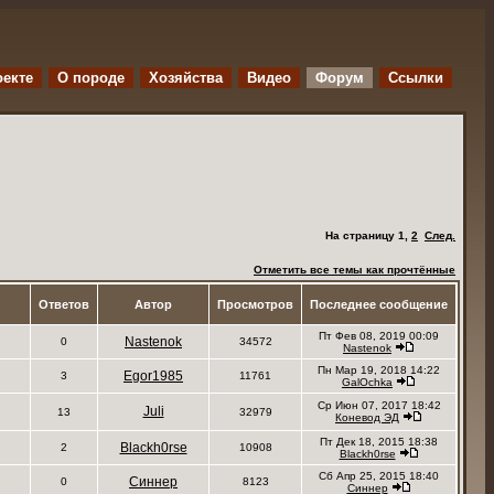
оекте
O породе
Хозяйства
Видео
Форум
Ссылки
На страницу
1
,
2
След.
Отметить все темы как прочтённые
Ответов
Автор
Просмотров
Последнее сообщение
Пт Фев 08, 2019 00:09
Nastenok
0
34572
Nastenok
Пн Мар 19, 2018 14:22
Egor1985
3
11761
GalOchka
Ср Июн 07, 2017 18:42
Juli
13
32979
Коневод ЭД
Пт Дек 18, 2015 18:38
Blackh0rse
2
10908
Blackh0rse
Сб Апр 25, 2015 18:40
Синнер
0
8123
Синнер