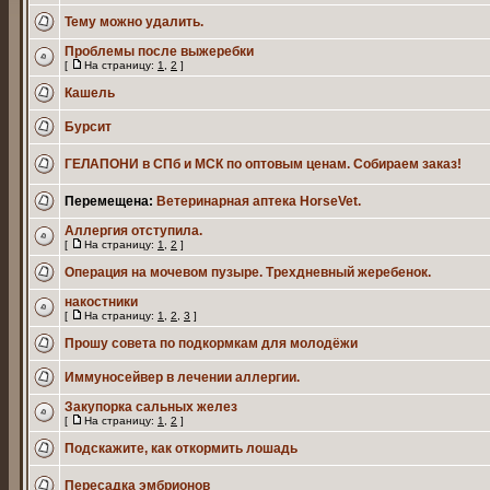
Тему можно удалить.
Проблемы после выжеребки
[
На страницу:
1
,
2
]
Кашель
Бурсит
ГЕЛАПОНИ в СПб и МСК по оптовым ценам. Собираем заказ!
Перемещена:
Ветеринарная аптека HorseVet.
Аллергия отступила.
[
На страницу:
1
,
2
]
Операция на мочевом пузыре. Трехдневный жеребенок.
накостники
[
На страницу:
1
,
2
,
3
]
Прошу совета по подкормкам для молодёжи
Иммуносейвер в лечении аллергии.
Закупорка сальных желез
[
На страницу:
1
,
2
]
Подскажите, как откормить лошадь
Пересадка эмбрионов