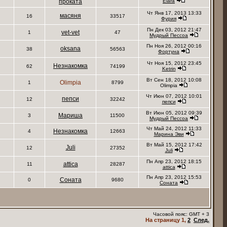
проката
Elara
Чт Янв 17, 2013 13:33
масяня
16
33517
Фурия
Пн Дек 03, 2012 21:47
vet-vet
1
47
Мудрый Пессоа
Пн Ноя 26, 2012 00:16
oksana
38
56563
Фортуна
Чт Ноя 15, 2012 23:45
Незнакомка
62
74199
Ketrin
Вт Сен 18, 2012 10:08
Olimpia
1
8799
Olimpia
Чт Июн 07, 2012 10:01
пепси
12
32242
пепси
Вт Июн 05, 2012 09:39
Мариша
3
11500
Мудрый Пессоа
Чт Май 24, 2012 11:33
Незнакомка
4
12663
Марина Эви
Вт Май 15, 2012 17:42
Juli
12
27352
Juli
Пн Апр 23, 2012 18:15
attica
11
28287
attica
Пн Апр 23, 2012 15:53
Соната
0
9680
Соната
Часовой пояс: GMT + 3
На страницу
1
,
2
След.