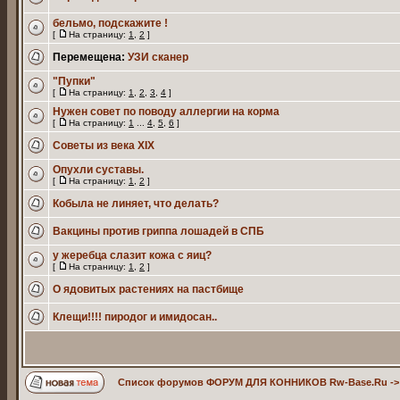
бельмо, подскажите !
[
На страницу:
1
,
2
]
Перемещена:
УЗИ сканер
"Пупки"
[
На страницу:
1
,
2
,
3
,
4
]
Нужен совет по поводу аллергии на корма
[
На страницу:
1
...
4
,
5
,
6
]
Советы из века XIX
Опухли суставы.
[
На страницу:
1
,
2
]
Кобыла не линяет, что делать?
Вакцины против гриппа лошадей в СПБ
у жеребца слазит кожа с яиц?
[
На страницу:
1
,
2
]
О ядовитых растениях на пастбище
Клещи!!!! пиродог и имидосан..
Список форумов ФОРУМ ДЛЯ КОННИКОВ Rw-Base.Ru
-