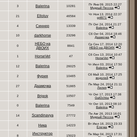
Пт Янв 09, 2015 22:27
Balerina
3
10281
Мудрый Пессоа
Чт Ноя 13, 2014 22:37
Elloluv
21
46584
grif871
Пт Окт 24, 2014 21:27
Синнер
4
13339
Balerina
Сб Окт 04, 2014 18:46
darkhorse
10
23296
Даамочка
НЕБО на
Ср Сен 17, 2014 12:20
0
8841
ДВОИХ
НЕБО на ДВОИХ
Сб Сен 13, 2014 10:47
HorseVet
1
47
HorseVet
Чт Июл 03, 2014 17:50
Balerina
12
26025
Balerina
Сб Май 10, 2014 17:25
Фурия
2
10465
водолей
Пн Мар 24, 2014 21:11
Даамочка
27
51865
Лилия
Чт Окт 17, 2013 17:38
Brigok
2
10507
GalOchka
Чт Окт 10, 2013 08:10
Balerina
0
7549
Balerina
Пн Авг 26, 2013 16:01
Scandinavya
14
27772
Мудрый Пессоа
Вт Июл 16, 2013 23:33
Ника
4
14223
Ёлечка
Инструктор
Пн Мар 04, 2013 17:31
8
15023