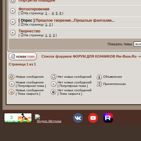
Портреты лошадей
Фотооткровения
[
На страницу:
1
...
4
,
5
,
6
]
[ Опрос ]
Прошлое творение...Прошлые фантазии...
[
На страницу:
1
,
2
]
Творчество
[
На страницу:
1
,
2
,
3
]
Показать темы:
Список форумов ФОРУМ ДЛЯ КОННИКОВ Rw-Base.Ru
-
Страница
1
из
1
Новые сообщения
Нет новых сообщений
Объявление
Новые сообщения
Нет новых сообщений
Прилепленная
[ Популярная тема ]
[ Популярная тема ]
Новые сообщения
Нет новых сообщений
[ Тема закрыта ]
[ Тема закрыта ]