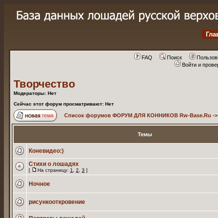
Гла
FAQ
Поиск
Пользов
Войти и пров
Творчество
Модераторы: Нет
Сейчас этот форум просматривают: Нет
Список форумов ФОРУМ ДЛЯ КОННИКОВ Rw-Base.Ru
-
Темы
Коневидео:)
Стихи о лошадях
[
На страницу:
1
,
2
,
3
]
Ночное
рисункооткровение