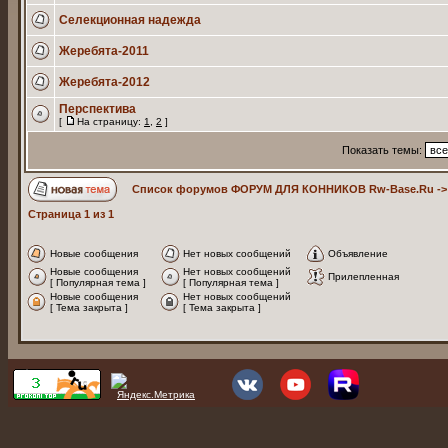
Селекционная надежда
Жеребята-2011
Жеребята-2012
Перспектива
[
На страницу:
1
,
2
]
Показать темы:
Список форумов ФОРУМ ДЛЯ КОННИКОВ Rw-Base.Ru
-
Страница
1
из
1
Новые сообщения
Нет новых сообщений
Объявление
Новые сообщения
Нет новых сообщений
Прилепленная
[ Популярная тема ]
[ Популярная тема ]
Новые сообщения
Нет новых сообщений
[ Тема закрыта ]
[ Тема закрыта ]