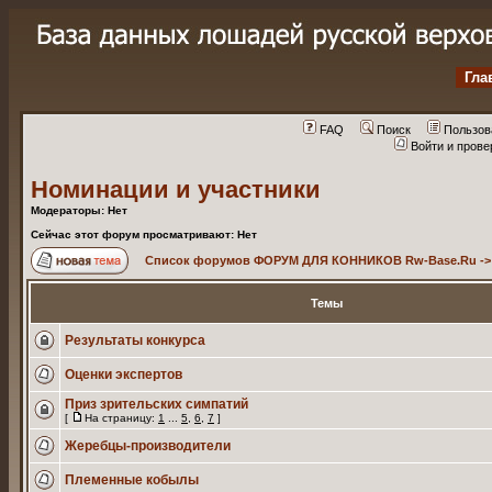
Гла
FAQ
Поиск
Пользов
Войти и пров
Номинации и участники
Модераторы: Нет
Сейчас этот форум просматривают: Нет
Список форумов ФОРУМ ДЛЯ КОННИКОВ Rw-Base.Ru
-
Темы
Результаты конкурса
Оценки экспертов
Приз зрительских симпатий
[
На страницу:
1
...
5
,
6
,
7
]
Жеребцы-производители
Племенные кобылы