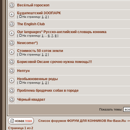
Весёлый гороскоп
Будапештский ЗООПАРК
[
На страницу:
1
,
2
]
The English Club
Our languages* Русско-английский словарь конника
[
На страницу:
1
...
6
,
7
,
8
]
Newcomer*)
Стоимость 50 соток земли
[
На страницу:
1
,
2
]
Борисовой Оксане срочно нужна помощь!!!
Нептун
Необыкновенные роды
[
На страницу:
1
,
2
]
Проблема бродячих собак в городе
Чёрный квадрат
Показать темы:
Список форумов ФОРУМ ДЛЯ КОННИКОВ Rw-Base.Ru
-
Страница
1
из
2