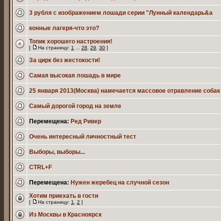
3 рубля с изображением лошади серии "Лунный календарь&a
конные лагеря-что это?
Топик хорошего настроения!
[
На страницу:
1
...
28
,
29
,
30
]
За цирк без жестокости!
Самая высокая лошадь в мире
25 января 2013(Москва) намечается массовое отравление собак
Самый дорогой город на земле
Перемещена:
Ред Ривер
Очень интересный личностный тест
Выборы, выборы...
CTRL+F
Перемещена:
Нужен жеребец на случной сезон
Хотим приехать в гости
[
На страницу:
1
,
2
]
Из Москвы в Красноярск