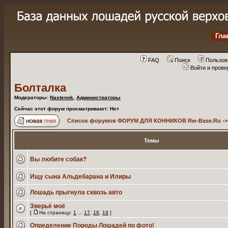
Гла
FAQ
Поиск
Пользов
Войти и пров
Болталка
Модераторы:
Nastenok
,
Администраторы
Сейчас этот форум просматривают: Нет
Список форумов ФОРУМ ДЛЯ КОННИКОВ Rw-Base.Ru
-
Темы
Вы любите собак?
Ищу сына Альдебарана и Илиры
Лошадь прыгнула сквозь авто
Зверьё моё
[
На страницу:
1
...
17
,
18
,
19
]
Определение Породы Лошадей по фото!