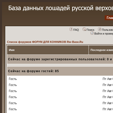
Гла
FAQ
Поиск
Пользов
Войти и пров
Список форумов ФОРУМ ДЛЯ КОННИКОВ Rw-Base.Ru
Имя
Последнее изм
Сейчас на форуме зарегистрированных пользователей: 0 и
Сейчас на форуме гостей: 85
Гость
Пт Авг 
Гость
Пт Авг 
Гость
Пт Авг 
Гость
Пт Авг 
Гость
Пт Авг 
Гость
Пт Авг 