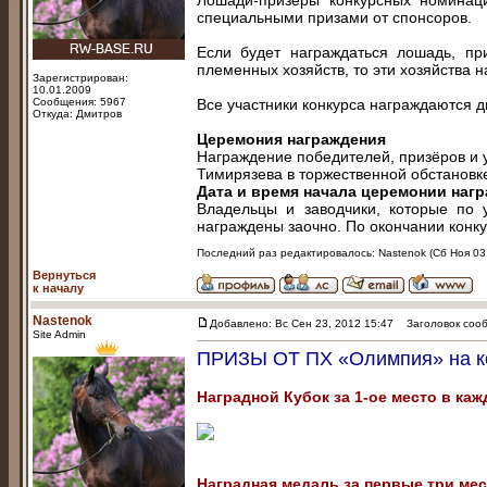
Лошади-призёры конкурсных номинац
специальными призами от спонсоров.
Если будет награждаться лошадь, п
племенных хозяйств, то эти хозяйства
Зарегистрирован:
10.01.2009
Сообщения: 5967
Все участники конкурса награждаются 
Откуда: Дмитров
Церемония награждения
Награждение победителей, призёров и у
Тимирязева в торжественной обстановк
Дата и время начала церемонии наг
Владельцы и заводчики, которые по у
награждены заочно. По окончании конку
Последний раз редактировалось: Nastenok (Сб Ноя 03,
Вернуться
к началу
Nastenok
Добавлено: Вс Сен 23, 2012 15:47
Заголовок сооб
Site Admin
ПРИЗЫ ОТ ПХ «Олимпия» на ко
Наградной Кубок за 1-ое место в ка
Наградная медаль за первые три ме