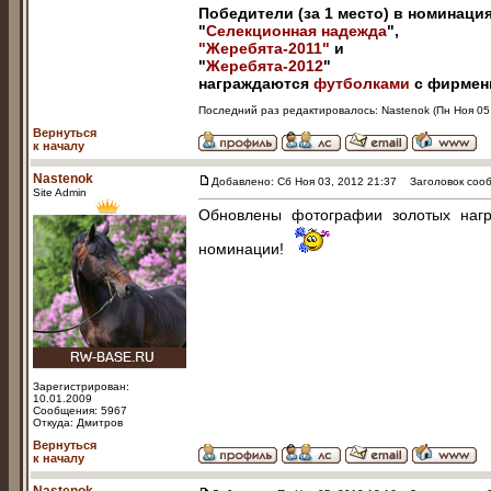
Победители (за 1 место) в номинаци
"
Селекционная надежда
",
"Жеребята-2011"
и
"
Жеребята-2012
"
награждаются
футболками
с фирмен
Последний раз редактировалось: Nastenok (Пн Ноя 05,
Вернуться
к началу
Nastenok
Добавлено: Сб Ноя 03, 2012 21:37
Заголовок сооб
Site Admin
Обновлены фотографии золотых нагр
номинации!
Зарегистрирован:
10.01.2009
Сообщения: 5967
Откуда: Дмитров
Вернуться
к началу