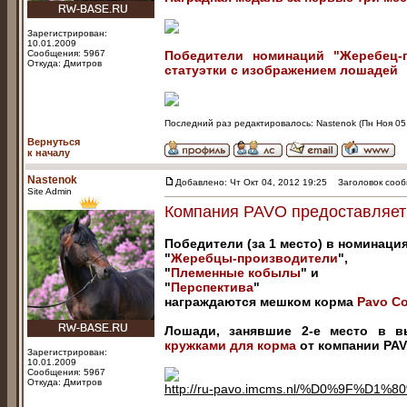
Зарегистрирован:
10.01.2009
Сообщения: 5967
Победители номинаций "Жеребец-
Откуда: Дмитров
статуэтки с изображением лошадей
Последний раз редактировалось: Nastenok (Пн Ноя 05,
Вернуться
к началу
Nastenok
Добавлено: Чт Окт 04, 2012 19:25
Заголовок сооб
Site Admin
Компания PAVO предоставляе
Победители (за 1 место) в номинаци
"
Жеребцы-производители
",
"
Племенные кобылы
" и
"
Перспектива
"
награждаются
мешком корма
Pavo Co
Лошади, занявшие 2-е место в 
кружками для корма
от компании PAV
Зарегистрирован:
10.01.2009
Сообщения: 5967
Откуда: Дмитров
http://ru-pavo.imcms.nl/%D0%9F%D