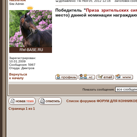
Nastenok
Добавлено: Пн Ноя 05, 2012 12:16
Заголовок сооб
Site Admin
Победитель "
Приза зрительских си
место) данной номинации награжда
Зарегистрирован:
10.01.2009
Сообщения: 5967
Откуда: Дмитров
Вернуться
к началу
Показать сообщения:
Список форумов ФОРУМ ДЛЯ КОННИКОВ
Страница
1
из
1