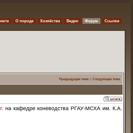
оекте
O породе
Хозяйства
Видео
Форум
Ссылки
Предыдущая тема
::
Следующая тема
г.
на кафедре коневодства РГАУ-МСХА им. К.А.