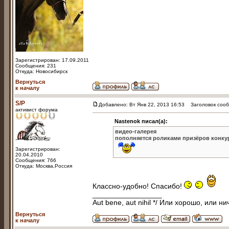
Зарегистрирован: 17.09.2011
Сообщения: 231
Откуда: Новосибирск
Вернуться
к началу
S/P
Добавлено: Вт Янв 22, 2013 16:53
Заголовок сооб
активист форума
Nastenok писал(а):
видео-галерея
пополняется роликами призёров конкур
Зарегистрирован:
20.04.2010
Сообщения: 766
Откуда: Москва,Россия
Классно-удобно! Спасибо!
_________________
Aut bene, aut nihil */ Или хорошо, или ни
Вернуться
к началу