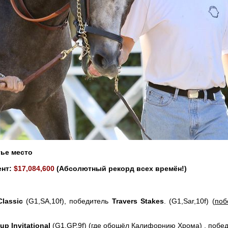
тье место
ент:
$17,084,600
(Абсолютный рекорд всех времён!)
Classic
(G1,SA,10f), победитель
Travers Stakes
. (G1,Sar,10f) (
поб
p Invitational
(G1,GP,9f) (где обошёл Калифорнию Хрома) , побе