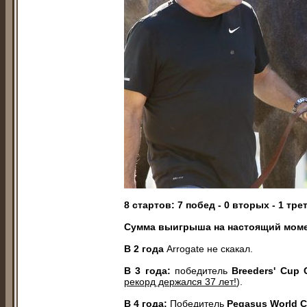
8 стартов: 7 побед - 0 вторых - 1 тре
Сумма выигрыша на настоящий мом
В 2 года
Arrogate не скакал.
В 3 года:
победитель
Breeders' Cup 
рекорд держался 37 лет!
).
В 4 года:
Победитель
Pegasus World Cu