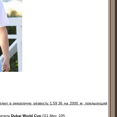
едил в рекордную резвость 1:59,36 на 2000 м, предыдущий
дитель
Dubai World Cup
(G1,Mey, 10f).