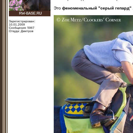
Это
феноменальный "серый гепард
Зарегистрирован:
10.01.2009
Сообщения: 5967
Откуда: Дмитров