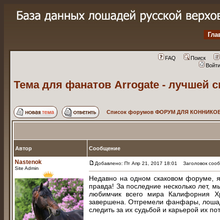
Гла
FAQ
Поиск
Войт
Тема для фанатов Arrogаte - лучшей 
Список форумов ФОРУМ ДЛЯ КОННИКОВ
Автор
Сообщение
Nastenok
Добавлено: Пт Апр 21, 2017 18:01
Заголовок сообщ
Site Admin
Недавно на одном скаковом форуме, я
правда! За последние несколько лет, м
любимчик всего мира Калифорния Х
завершена. Отгремели фанфары, лошади
следить за их судьбой и карьерой их по