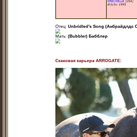
Отец:
Unbridled's Song (Анбрaйдлдс 
Мать:
(Bubbler) Бaбблеp
Скаковая карьера ARROGATE: