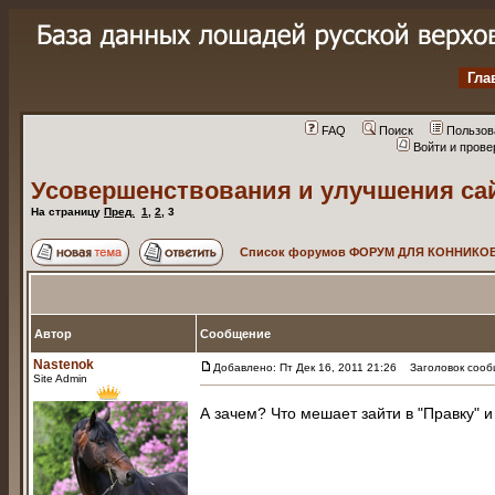
Гла
FAQ
Поиск
Пользов
Войти и пров
Усовершенствования и улучшения са
На страницу
Пред.
1
,
2
,
3
Список форумов ФОРУМ ДЛЯ КОННИКОВ
Автор
Сообщение
Nastenok
Добавлено: Пт Дек 16, 2011 21:26
Заголовок сооб
Site Admin
А зачем? Что мешает зайти в "Правку" и