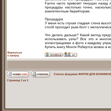
Farms часто привозят тянущих назад л
процедуры настолько точно, насколь
компетентным берейторам.
Процедура
У меня есть глухая гладкая стена высо
столб проходит рым-болт с металличес
Что делать дальше? Какой метод предл
использовать узлы? Все это и много
иллюстрациями и фото к каждому упраж
Купить книгу Монти Робертса можно в к
Вернуться
к началу
Список форумов ФОРУМ ДЛЯ КОННИКОВ
Страница
1
из
1