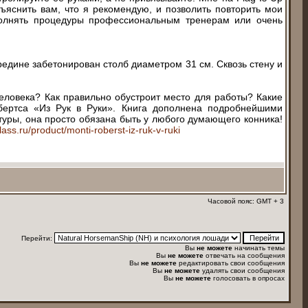
ъяснить вам, что я рекомендую, и позволить повторить мои
полнять процедуры профессиональным тренерам или очень
ередине забетонирован столб диаметром 31 см. Сквозь стену и
еловека? Как правильно обустроит место для работы? Какие
бертса «Из Рук в Руки». Книга дополнена подробнейшими
туры, она просто обязана быть у любого думающего конника!
lass.ru/product/monti-roberst-iz-ruk-v-ruki
Часовой пояс: GMT + 3
Перейти:
Вы
не можете
начинать темы
Вы
не можете
отвечать на сообщения
Вы
не можете
редактировать свои сообщения
Вы
не можете
удалять свои сообщения
Вы
не можете
голосовать в опросах