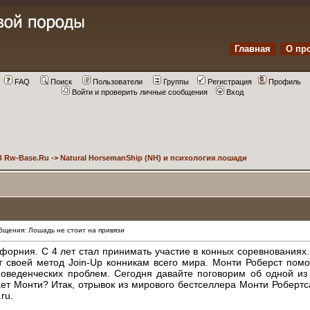
Главная
О пр
FAQ
Поиск
Пользователи
Группы
Регистрация
Профиль
Войти и проверить личные сообщения
Вход
 Rw-Base.Ru
->
Natural HorsemanShip (NH) и психология лошади
щения: Лошадь не стоит на привязи
форния. С 4 лет стал принимать участие в конных соревнованиях
т своей метод Join-Up конникам всего мира. Монти Роберст пом
оведенческих проблем. Сегодня давайте поговорим об одной и
ет Монти? Итак, отрывок из мирового бестселлера Монти Робертса
ru.