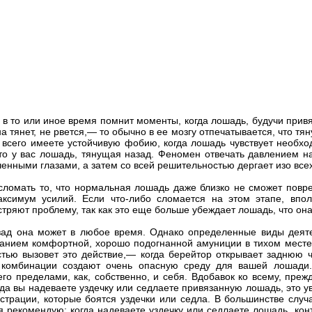
в то или иное время помнит моменты, когда лошадь, будучи привя
она тянет, не рвется,— то обычно в ее мозгу отпечатывается, что тя
е всего имеете устойчивую фобию, когда лошадь чувствует необход
то у вас лошадь, тянущая назад. Феномен отвечать давлением на
нными глазами, а затем со всей решительностью дергает изо всех
ломать то, что нормальная лошадь даже близко не сможет повре
ксимум усилий. Если что-либо сломается на этом этапе, впол
стряют проблему, так как это еще больше убеждает лошадь, что она
азад она может в любое время. Однако определенные виды деяте
ванием комфортной, хорошо подогнанной амуниции в тихом месте, в
стью вызовет это действие,— когда берейтор открывает заднюю 
в комбинации создают очень опасную среду для вашей лошади
го пределами, как, собственно, и себя. Вдобавок ко всему, преж
гда вы надеваете уздечку или седлаете привязанную лошадь, это ув
трации, которые боятся уздечки или седла. В большинстве случа
 рекомендую: когда надеваете уздечку или седлаете лошадь, конт