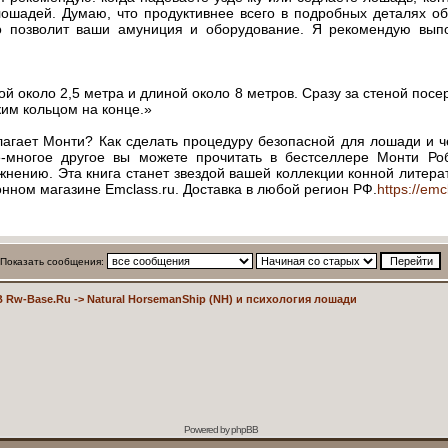
ошадей. Думаю, что продуктивнее всего в подробных деталях об
ко позволит ваши амуниция и оборудование. Я рекомендую вы
той около 2,5 метра и длиной около 8 метров. Сразу за стеной пос
ким кольцом на конце.»
агает Монти? Как сделать процедуру безопасной для лошади и ч
е-многое другое вы можете прочитать в бестселлере Монти Ро
нению. Эта книга станет звездой вашей коллекции конной литера
онном магазине Emclass.ru. Доставка в любой регион РФ.
https://emc
Показать сообщения:
 Rw-Base.Ru
->
Natural HorsemanShip (NH) и психология лошади
Powered by
phpBB