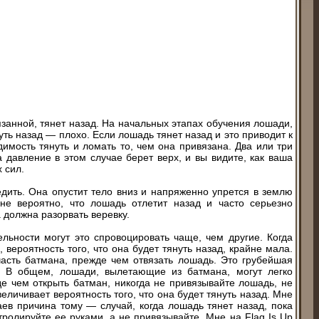
занной, тянет назад. На начальных этапах обучения лошади,
нуть назад — плохо. Если лошадь тянет назад и это приводит к
имость тянуть и ломать то, чем она привязана. Два или три
 давление в этом случае берет верх, и вы видите, как ваша
 сил.
дить. Она опустит тело вниз и напряженно упрется в землю
не вероятно, что лошадь отлетит назад и часто серьезно
 должна разорвать веревку.
льности могут это спровоцировать чаще, чем другие. Когда
ероятность того, что она будет тянуть назад, крайне мала.
часть батмана, прежде чем отвязать лошадь. Это грубейшая
. В общем, лошади, вылетающие из батмана, могут легко
де чем открыть батман, никогда не привязывайте лошадь, не
еличивает вероятность того, что она будет тянуть назад. Мне
ев причина тому — случай, когда лошадь тянет назад, пока
ролируйте ее руками, а не привязывайте. Мне на Flag Is Up