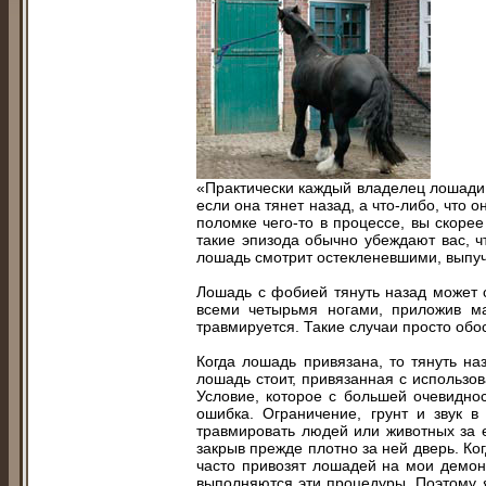
«Практически каждый владелец лошади 
если она тянет назад, а что-либо, что 
поломке чего-то в процессе, вы скоре
такие эпизода обычно убеждают вас, ч
лошадь смотрит остекленевшими, выпуче
Лошадь с фобией тянуть назад может с
всеми четырьмя ногами, приложив ма
травмируется. Такие случаи просто обо
Когда лошадь привязана, то тянуть н
лошадь стоит, привязанная с использо
Условие, которое с большей очевидно
ошибка. Ограничение, грунт и звук 
травмировать людей или животных за е
закрыв прежде плотно за ней дверь. Ко
часто привозят лошадей на мои демонс
выполняются эти процедуры. Поэтому я