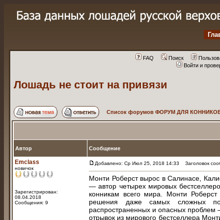
Гла
FAQ
Поиск
Пользов
Войти и пров
Лошадь не стоит на привязи
Список форумов ФОРУМ ДЛЯ КОННИКОВ
Автор
Сообщение
Emclass
Добавлено: Ср Июл 25, 2018 14:33
Заголовок сооб
новичок
Монти Роберст вырос в Салинасе, Кали
— автор четырех мировых бестселлеров
Зарегистрирован:
конникам всего мира. Монти Роберст
08.04.2018
решения даже самых сложных пов
Сообщения: 9
распространенных и опасных проблем —
отрывок из мирового бестселлера Монти