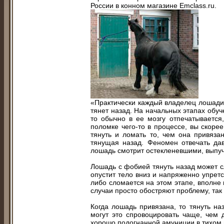
России в конном магазине Emclass.ru.
«Практически каждый владелец лошади 
тянет назад. На начальных этапах обуче
то обычно в ее мозгу отпечатывается
поломке чего-то в процессе, вы скоре
тянуть и ломать то, чем она привяза
тянущая назад. Феномен отвечать дав
лошадь смотрит остекленевшими, выпуче
Лошадь с фобией тянуть назад может с
опустит тело вниз и напряженно упрет
либо сломается на этом этапе, вполне 
случаи просто обостряют проблему, так
Когда лошадь привязана, то тянуть н
могут это спровоцировать чаще, чем 
хорошо подогнанной амуниции в тихом ме