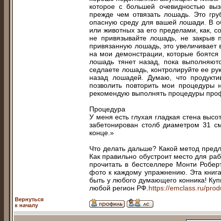
которое с большей очевидностью выз
прежде чем отвязать лошадь. Это гру
опасную среду для вашей лошади. В о
или животных за его пределами, как, с
не привязывайте лошадь, не закрыв п
привязанную лошадь, это увеличивает в
на мои демонстрации, которые боятся 
лошадь тянет назад, пока выполняютс
седлаете лошадь, контролируйте ее рук
назад лошадей. Думаю, что продукти
позволить повторить мои процедуры н
рекомендую выполнять процедуры про
Процедура
У меня есть глухая гладкая стена высо
забетонирован столб диаметром 31 см
конце.»
Что делать дальше? Какой метод предл
Как правильно обустроит место для раб
прочитать в бестселлере Монти Робер
фото к каждому упражнению. Эта книга
быть у любого думающего конника! Купи
любой регион РФ.
https://emclass.ru/prod
Вернуться
к началу