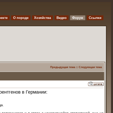
оекте
O породе
Хозяйства
Видео
Форум
Ссылки
Предыдущая тема
::
Следующая тема
рентгенов в Германии:
да.