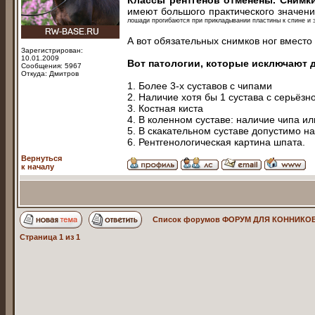
Классы рентгенов отменены.
Снимки
имеют большого практического значени
лошади прогибаются при прикладывании пластины к спине и эт
А вот обязательных снимков ног вместо 
Зарегистрирован:
10.01.2009
Вот патологии, которые исключают 
Сообщения: 5967
Откуда: Дмитров
1. Более 3-х суставов с чипами
2. Наличие хотя бы 1 сустава с серьёз
3. Костная киста
4. В коленном суставе: наличие чипа и
5. В скакательном суставе допустимо н
6. Рентгенологическая картина шпата.
Вернуться
к началу
Список форумов ФОРУМ ДЛЯ КОННИКОВ
Страница
1
из
1