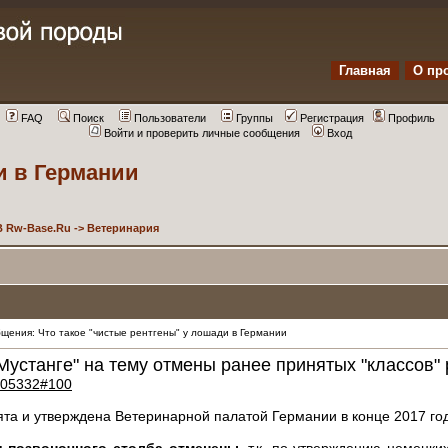
Главная
О пр
FAQ
Поиск
Пользователи
Группы
Регистрация
Профиль
Войти и проверить личные сообщения
Вход
и в Германии
 Rw-Base.Ru
->
Ветеринария
ения: Что такое "чистые рентгены" у лошади в Германии
Мустанге" на тему отмены ранее принятых "классов" 
_105332#100
ята и утверждена Ветеринарной палатой Германии в конце 2017 го