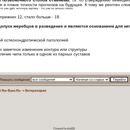
 позвоночного столба отменены
, т.к. по утверждению немецки
я в плане точности прогнозов на будущее. К тому же рентген сл
о уже даёт неточную картину - это уже из личного опыта.
прежних 12, стало больше - 18.
допуск жеребцов в разведение и являются основанием для не
ной остеохондротической патологией
ли заметное изменение контура или структуры
аличие чипа только в одном из парных суставов
Показать сообщения:
 Rw-Base.Ru
->
Ветеринария
Powered by
phpBB