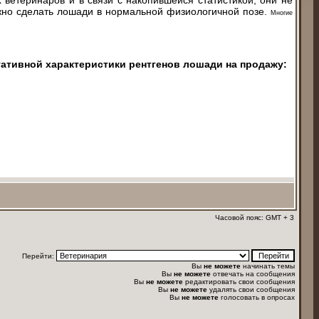
х ветеринаров и в связи с накопившейся статистикой, они не
ожно сделать лошади в нормальной физиологичной позе.
Многие
гативной характеристики рентгенов лошади на продажу:
Часовой пояс: GMT + 3
Перейти:
Вы
не можете
начинать темы
Вы
не можете
отвечать на сообщения
Вы
не можете
редактировать свои сообщения
Вы
не можете
удалять свои сообщения
Вы
не можете
голосовать в опросах