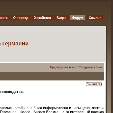
оекте
O породе
Хозяйства
Видео
Форум
Ссылки
а Германии
Предыдущая тема
::
Следующая тема
коневодстве.
старались, чтобы она была информативна и насыщена, легка и
Германии - Целле - Акселя Брокманна за интересный рассказ