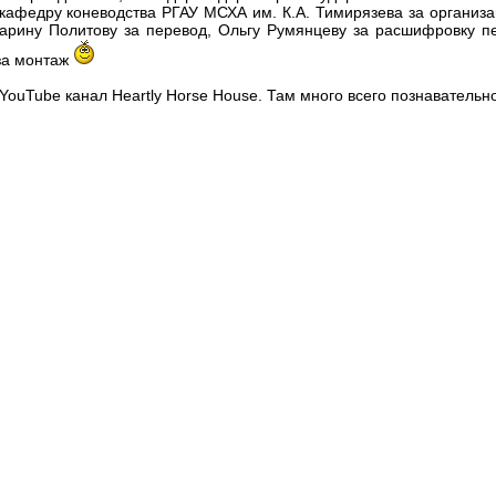
кафедру коневодства РГАУ МСХА им. К.А. Тимирязева за организ
 Марину Политову за перевод, Ольгу Румянцеву за расшифровку п
 за монтаж
YouTube канал Heartly Horse House. Там много всего познавательно