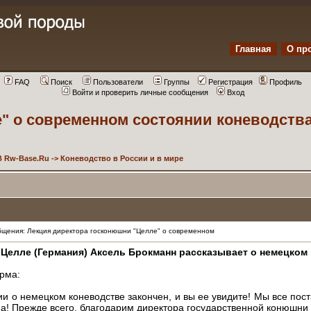
Главная
О пр
FAQ
Поиск
Пользователи
Группы
Регистрация
Профиль
Войти и проверить личные сообщения
Вход
" о современном состоянии коневодств
 Rw-Base.Ru
->
Коневодство в России и в мире
щения: Лекция директора госконюшни "Целле" о современном
Целле (Германия) Аксель Брокманн рассказывает о немецком 
рма:
ции о немецком коневодстве закончен, и вы ее увидите! Мы все по
на! Прежде всего, благодарим директора государственной конюшни 