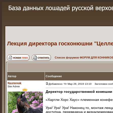
Лекция директора госконюшни "Целле
Список форумов ФОРУМ ДЛЯ КОННИКОВ
Автор
Сообщение
Nastenok
Добавлено: Чт Мар 28, 2019 13:10
Заголовок сооб
Site Admin
Директор государственной конюшни 
«Хартли Хорс Хаус» племенная конефе
Ура! Ура! Ура! Наконец-то, монтаж лек
доступна, переведена и визуализирова