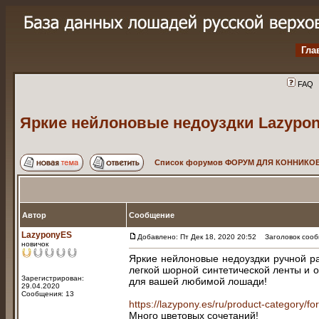
Гла
FAQ
Яркие нейлоновые недоуздки Lazypo
Список форумов ФОРУМ ДЛЯ КОННИКОВ
Автор
Сообщение
LazyponyES
Добавлено: Пт Дек 18, 2020 20:52
Заголовок сообщ
новичок
Яркие нейлоновые недоуздки ручной р
легкой шорной синтетической ленты и 
Зарегистрирован:
для вашей любимой лошади!
29.04.2020
Сообщения: 13
https://lazypony.es/ru/product-category/fo
Много цветовых сочетаний!