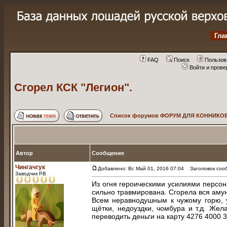
Гла
FAQ
Поиск
Пользов
Войти и пров
Сгорел КСК "Легион".
Список форумов ФОРУМ ДЛЯ КОННИКОВ
Автор
Сообщение
Чингачгук
Добавлено: Вс Май 01, 2016 07:04
Заголовок сооб
Заводчик РВ
Из огня героическими усилиями персон
сильно травмирована. Сгорела вся аму
Всем неравнодушным к чужому горю, у
щётки, недоуздки, чомбура и т.д. Же
переводить деньги на карту 4276 4000