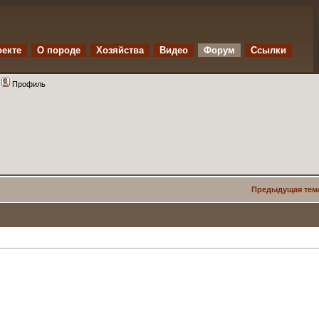
оекте
O породе
Хозяйства
Видео
Форум
Ссылки
Профиль
Предыдущая тем