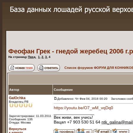
Феофан Грек - гнедой жеребец 2006 г.р
На страницу
Пред.
1
,
2
,
3
,
4
Список форумов ФОРУМ ДЛЯ КОННИКОВ
Автор
Сообщение
GalOchka
Добавлено: Чт Фев 04, 2016 00:20
Заголовок сооб
Владелец РВ
https://youtu.be/O7_wM_vqDq0
_________________
Зарегистрирован: 11.03.2011
Век живи, век учись!
Сообщения: 136
Вацап +7 903 530 51 64
ntk_galina@mail
Откуда: Москва
Вернуться
к началу