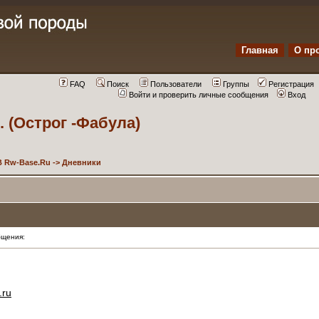
Главная
О пр
FAQ
Поиск
Пользователи
Группы
Регистрация
Войти и проверить личные сообщения
Вход
. (Острог -Фабула)
 Rw-Base.Ru
->
Дневники
щения:
.ru