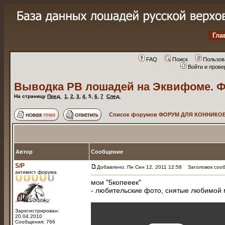
Гла
FAQ
Поиск
Пользов
Войти и пров
Выводка РВ лошадей на Эквифоме. Ф
На страницу
Пред.
1
,
2
,
3
,
4
,
5
,
6
,
7
След.
Список форумов ФОРУМ ДЛЯ КОННИКОВ
Автор
Сообщение
S/P
Добавлено: Пн Сен 12, 2011 12:58
Заголовок сооб
активист форума
мои "5копееек"
- любительские фото, снятые любимой
Зарегистрирован:
20.04.2010
Сообщения: 766