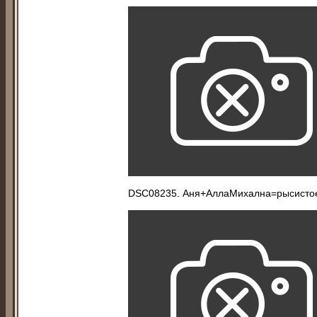
DSC08235. Аня+АллаМихална=рысис