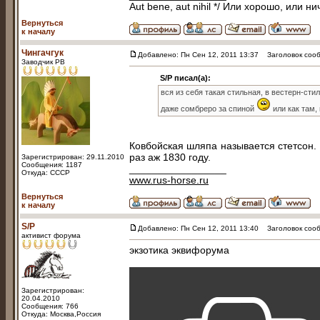
Aut bene, aut nihil */ Или хорошо, или ни
Вернуться
к началу
Чингачгук
Добавлено: Пн Сен 12, 2011 13:37
Заголовок сообщ
Заводчик РВ
S/P писал(а):
вся из себя такая стильная, в вестерн-стил
даже сомбреро за спиной
или как там,
Ковбойская шляпа называется стетсон.
раз аж 1830 году.
Зарегистрирован: 29.11.2010
Сообщения: 1187
_________________
Откуда: СССР
www.rus-horse.ru
Вернуться
к началу
S/P
Добавлено: Пн Сен 12, 2011 13:40
Заголовок сооб
активист форума
экзотика эквифорума
Зарегистрирован:
20.04.2010
Сообщения: 766
Откуда: Москва,Россия