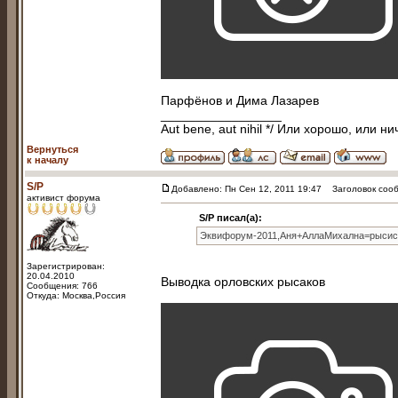
Парфёнов и Дима Лазарев
_________________
Aut bene, aut nihil */ Или хорошо, или ни
Вернуться
к началу
S/P
Добавлено: Пн Сен 12, 2011 19:47
Заголовок сообщ
активист форума
S/P писал(а):
Эквифорум-2011,Аня+АллаМихална=рыс
Зарегистрирован:
20.04.2010
Выводка орловских рысаков
Сообщения: 766
Откуда: Москва,Россия