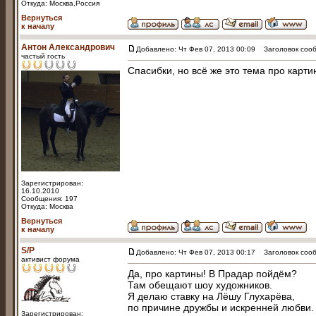
Откуда: Москва,Россия
Вернуться
к началу
Антон Александрович
Добавлено: Чт Фев 07, 2013 00:09
Заголовок сооб
частый гость
Спасибки, но всё же это тема про карти
Зарегистрирован:
16.10.2010
Сообщения: 197
Откуда: Москва
Вернуться
к началу
S/P
Добавлено: Чт Фев 07, 2013 00:17
Заголовок сооб
активист форума
Да, про картины! В Прадар пойдём?
Там обещают шоу художников.
Я делаю ставку на Лёшу Глухарёва,
по причине дружбы и искренней любви.
Зарегистрирован: