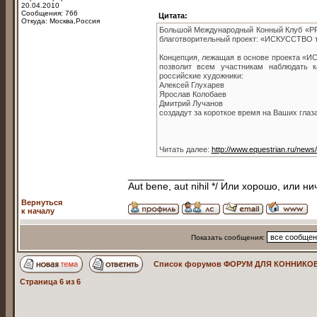
20.04.2010
Сообщения: 766
Цитата:
Откуда: Москва,Россия
Большой Международный Конный Клуб «PR
благотворительный проект: «ИСКУСCТВО 
Концепция, лежащая в основе проекта «И
позволит всем участникам наблюдать к
российские художники:
Алексей Глухарев
Ярослав Колобаев
Дмитрий Лучанов
создадут за короткое время на Ваших глаз
Читать далее:
http://www.equestrian.ru/new
_________________
Aut bene, aut nihil */ Или хорошо, или ни
Вернуться
к началу
Показать сообщения:
Список форумов ФОРУМ ДЛЯ КОННИКОВ
Страница
6
из
6