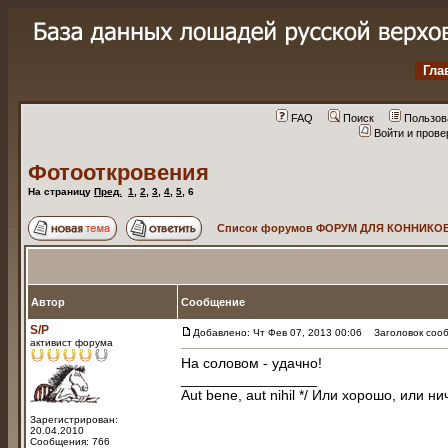
Гла
FAQ
Поиск
Пользов
Войти и пров
Фотооткровения
На страницу
Пред.
1
,
2
,
3
,
4
,
5
,
6
Список форумов ФОРУМ ДЛЯ КОННИКОВ
Автор
Сообщение
S/P
Добавлено: Чт Фев 07, 2013 00:06
Заголовок сооб
активист форума
На соловом - удачно!
_________________
Aut bene, aut nihil */ Или хорошо, или ни
Зарегистрирован:
20.04.2010
Сообщения: 766