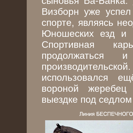
сыновья Ва-Банка:
Визборн уже успел
спорте, являясь не
Юношеских езд и 
Спортивная кар
продолжаться 
производительско
использовался е
вороной жеребец
выездке под седлом