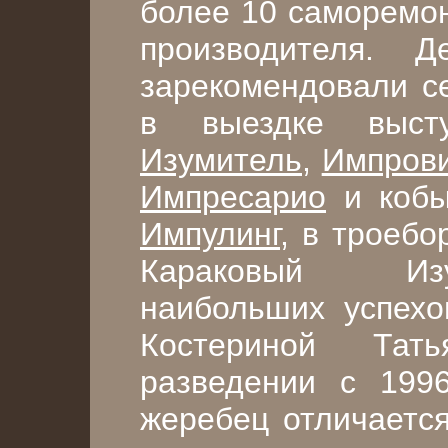
более 10 саморемон
производителя. 
зарекомендовали се
в выездке выст
Изумитель
,
Импрови
Импресарио
и коб
Импулинг
, в троеб
Караковый Изу
наибольших успехо
Костериной Тат
разведении с 1996
жеребец отличается