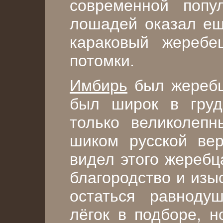
современной попу
лошадей оказал ещ
караковый жеребе
потомки.
Имбирь
был жеребц
был широк в груд
только великолеп
шиком русской вер
видел этого жеребц
благородство и изы
остаться равнод
лёгок в подборе, 