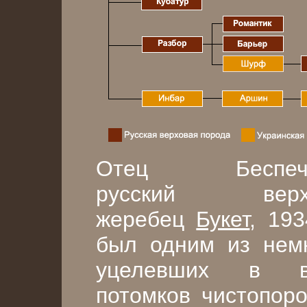
Отец Беспечн
русский верх
жеребец
Букет
, 193
был одним из нем
уцелевших в в
потомков чистопор