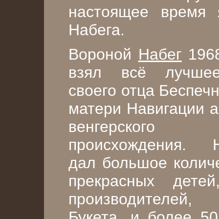
настоящее время 
Набега.
Вороной
Набег
1968 
взял всё лучше
своего отца Беспечн
матери Навигации а
венгерского
происхождения. Н
дал большое колич
прекрасных дете
производителей,
Букета, и более 50