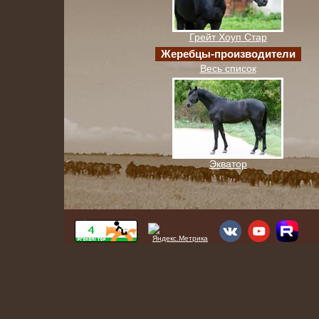
Грейт Хоуп Стар
Жеребцы-производители
Весь список
Экватор