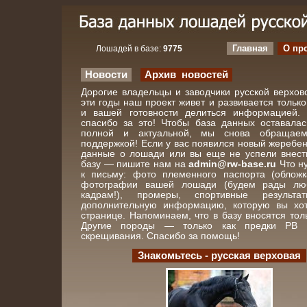
Главная
О пр
Лошадей в базе:
9775
Новости
Архив новостей
Дорогие владельцы и заводчики русской верхов
эти годы наш проект живет и развивается тольк
и вашей готовности делиться информацией.
спасибо за это! Чтобы база данных оставала
полной и актуальной, мы снова обращае
поддержкой! Если у вас появился новый жеребен
данные о лошади или вы еще не успели внест
базу — пишите нам на
admin@rw-base.ru
Что н
к письму: фото племенного паспорта (обложк
фотографии вашей лошади (будем рады лю
кадрам!), промеры, спортивные резуль
дополнительную информацию, которую вы хот
странице. Напоминаем, что в базу вносятся тол
Другие породы — только как предки РВ и
скрещивания. Спасибо за помощь!
Знакомьтесь - русская верховая