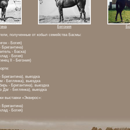
тина
Бегония
Бр
ели, полученные от кобыл семейства Басмы:
гон - Богия)
- Бригантина)
итель - Баска)
лад - Богия)
инец II - Бегония)
орте:
- Бригантина), выездка
м - Беглянка), выездка
ирь - Бригантина), выездка
 Даг - Беглянка), выездка
ки выставки «Эквирос»:
- Бригантина)
лад - Богия)