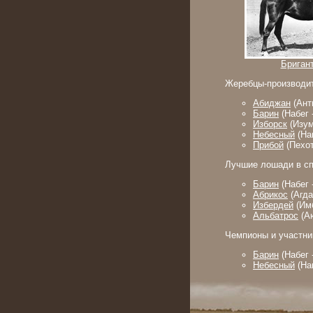
Бриган
Жеребцы-производит
Абиджан
(Анти
Барин
(Набег 
Изборск
(Изум
Небесный
(Нак
Прибой
(Пехот
Лучшие лошади в сп
Барин
(Набег 
Абрикос
(Агда
Избердей
(Имб
Альбатрос
(Аю
Чемпионы и участни
Барин
(Набег 
Небесный
(Нак