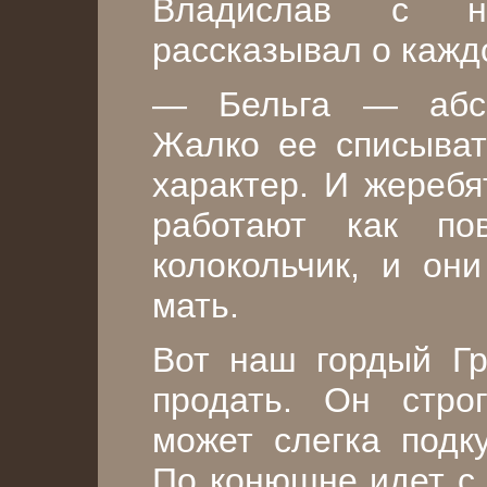
Владислав с не
рассказывал о кажд
— Бельга — абсо
Жалко ее списыват
характер. И жеребя
работают как по
колокольчик, и он
мать.
Вот наш гордый Гр
продать. Он стро
может слегка подку
По конюшне идет с 