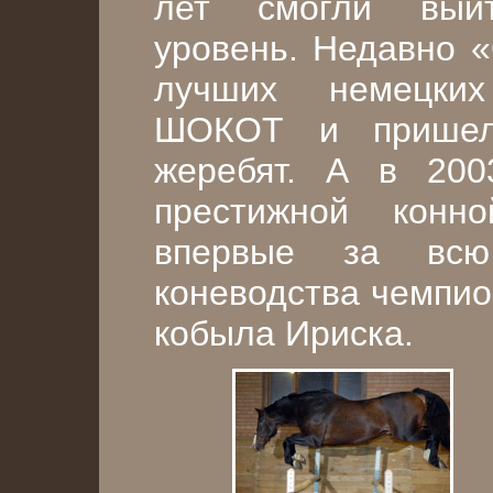
лет смогли вый
уровень. Недавно «
лучших немецких
ШОКОТ и пришел
жеребят. А в 200
престижной конн
впервые за всю
коневодства чемпио
кобыла Ириска.