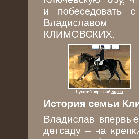
и побеседовать с
Владиславом
КЛИМОВСКИХ.
Русский верховой
Барон
История семьи Кл
Владислав впервые
детсаду – на крепк