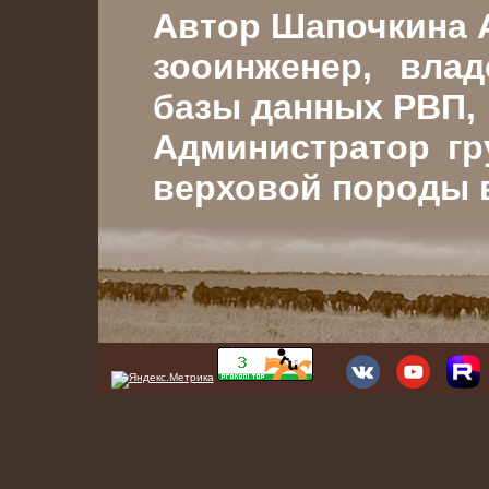
Автор Шапочкина 
зооинженер, вла
базы данных РВП,
Администратор гр
верховой породы в