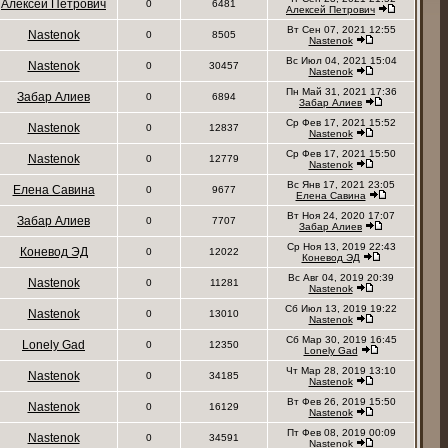
Алексей Петрович
0
6481
Алексей Петрович
Вт Сен 07, 2021 12:55
Nastenok
0
8505
Nastenok
Вс Июл 04, 2021 15:04
Nastenok
0
30457
Nastenok
Пн Май 31, 2021 17:36
Забар Алиев
0
6894
Забар Алиев
Ср Фев 17, 2021 15:52
Nastenok
0
12837
Nastenok
Ср Фев 17, 2021 15:50
Nastenok
0
12779
Nastenok
Вс Янв 17, 2021 23:05
Елена Савина
0
9677
Елена Савина
Вт Ноя 24, 2020 17:07
Забар Алиев
0
7707
Забар Алиев
Ср Ноя 13, 2019 22:43
Коневод ЭД
0
12022
Коневод ЭД
Вс Авг 04, 2019 20:39
Nastenok
0
11281
Nastenok
Сб Июл 13, 2019 19:22
Nastenok
0
13010
Nastenok
Сб Мар 30, 2019 16:45
Lonely Gad
0
12350
Lonely Gad
Чт Мар 28, 2019 13:10
Nastenok
0
34185
Nastenok
Вт Фев 26, 2019 15:50
Nastenok
0
16129
Nastenok
Пт Фев 08, 2019 00:09
Nastenok
0
34591
Nastenok