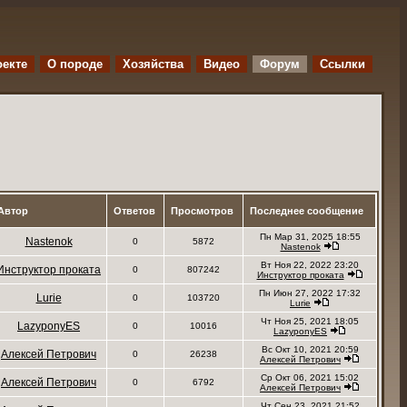
оекте
O породе
Хозяйства
Видео
Форум
Ссылки
Автор
Ответов
Просмотров
Последнее сообщение
Пн Мар 31, 2025 18:55
Nastenok
0
5872
Nastenok
Вт Ноя 22, 2022 23:20
Инструктор проката
0
807242
Инструктор проката
Пн Июн 27, 2022 17:32
Lurie
0
103720
Lurie
Чт Ноя 25, 2021 18:05
LazyponyES
0
10016
LazyponyES
Вс Окт 10, 2021 20:59
Алексей Петрович
0
26238
Алексей Петрович
Ср Окт 06, 2021 15:02
Алексей Петрович
0
6792
Алексей Петрович
Чт Сен 23, 2021 21:52