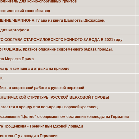
полнитель для конно-спортивных грунтов
тарожиловский конный завод
ЕНИЕ ЧЕМПИОНА. Глава из книги Шарлотты Дюжарден.
 для картофеля
О СОСТАВА СТАРОЖИЛОВСКОГО КОННОГО ЗАВОДА В 2021 году
ЛОШАДЬ. Краткое описание современного образа породы.
ла Мореска Прима
ы для кемпинга и отдыха на природе
ПК
ир - о спортивной работе с русской верховой
НЕТИЧЕСКОЙ СТРУКТУРЫ РУССКОЙ ВЕРХОВОЙ ПОРОДЫ
агается в аренду или пол-аренды вороной красавец.
госконюшни "Целле" о современном состоянии коневодства Германии
та Трощенкова - Тренинг выездковой лошади
рентгены" у лошади в Германии