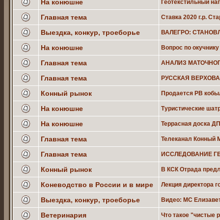
На конюшне
Геотекстильный на
Главная тема
Ставка 2020 г.р. С
Выездка, конкур, троеборье
ВАЛЕГРО: СТАНОВЛ
На конюшне
Вопрос по окучнику
Главная тема
АНАЛИЗ МАТОЧНОГ
Главная тема
РУССКАЯ ВЕРХОВАЯ 
Конный рынок
Продается РВ кобы
На конюшне
Туристические шатр
На конюшне
Террасная доска Д
Главная тема
Телеканал Конный М
Главная тема
ИССЛЕДОВАНИЕ ГЕ
Конный рынок
В КСК Отрада предл
Коневодство в России и в мире
Лекция директора 
Выездка, конкур, троеборье
Видео: МС Елизаве
Ветеринария
Что такое "чистые 