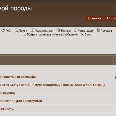
Главная
О пр
FAQ
Поиск
Пользователи
Группы
Регистрация
Профиль
Войти и проверить личные сообщения
Вход
с русскими верховыми!
 из кз Статус от Сан-Амура (владельцы Шокемюлле и Хельгстранд)
 Lazypony
полнитель для еврогрунтов
лажности