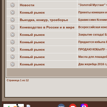
Новости
"Золотой Мустанг" ч
Конный рынок
Проекты конюшен и 
Выездка, конкур, троеборье
Брависсимо Ксении
Коневодство в России и в мире
Всероссийская конс
Конный рынок
Закрытие склада! Б
Конный рынок
Продается кобыла 
Конный рынок
ПРОДАЮ КОБЫЛУ -
Конный рынок
Масла для лошадей
Конный рынок
Два жеребца 2016 г
Страница
1
из
12