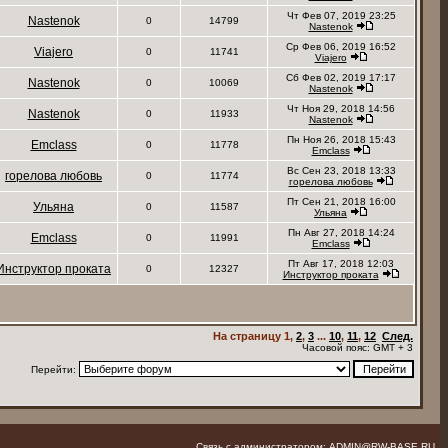
Чт Фев 07, 2019 23:25
Nastenok
0
14799
Nastenok
Ср Фев 06, 2019 16:52
Viajero
0
11741
Viajero
Сб Фев 02, 2019 17:17
Nastenok
0
10069
Nastenok
Чт Ноя 29, 2018 14:56
Nastenok
0
11933
Nastenok
Пн Ноя 26, 2018 15:43
Emclass
0
11778
Emclass
Вс Сен 23, 2018 13:33
горелова любовь
0
11774
горелова любовь
Пт Сен 21, 2018 16:00
Ульяна
0
11587
Ульяна
Пн Авг 27, 2018 14:24
Emclass
0
11991
Emclass
Пт Авг 17, 2018 12:03
Инструктор проката
0
12327
Инструктор проката
На страницу
1
,
2
,
3
...
10
,
11
,
12
След.
Часовой пояс: GMT + 3
Перейти:
Связь с администратором: ADMIN@RW-BASE.RU