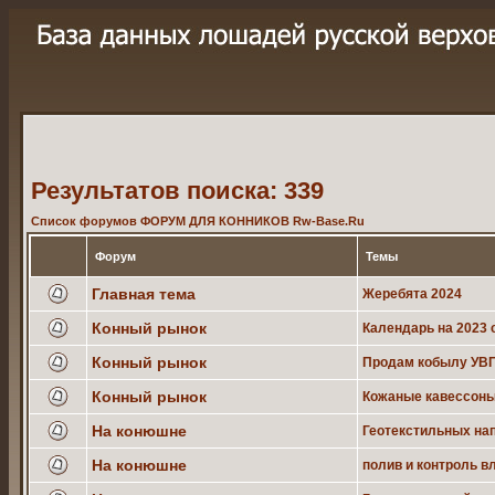
Результатов поиска: 339
Список форумов ФОРУМ ДЛЯ КОННИКОВ Rw-Base.Ru
Форум
Темы
Главная тема
Жеребята 2024
Конный рынок
Календарь на 2023 
Конный рынок
Продам кобылу УВП
Конный рынок
Кожаные кавессоны
На конюшне
Геотекстильных на
На конюшне
полив и контроль в