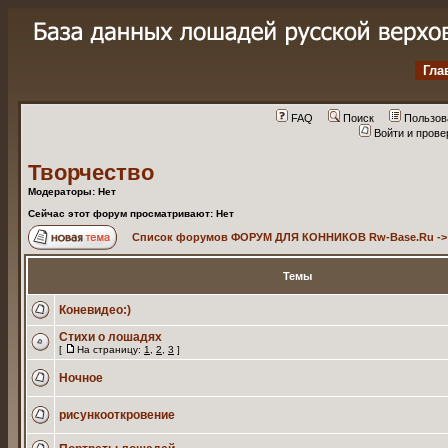
Гла
FAQ
Поиск
Пользов
Войти и пров
Творчество
Модераторы: Нет
Сейчас этот форум просматривают: Нет
Список форумов ФОРУМ ДЛЯ КОННИКОВ Rw-Base.Ru
-
Темы
Коневидео:)
Стихи о лошадях
[
На страницу:
1
,
2
,
3
]
Ночное
рисункооткровение