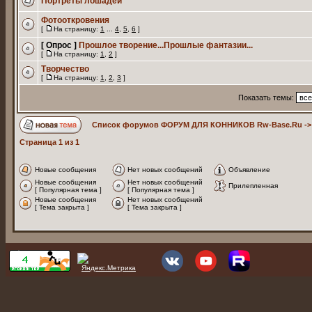
Портреты лошадей
Фотооткровения
[
На страницу:
1
...
4
,
5
,
6
]
[ Опрос ]
Прошлое творение...Прошлые фантазии...
[
На страницу:
1
,
2
]
Творчество
[
На страницу:
1
,
2
,
3
]
Показать темы:
Список форумов ФОРУМ ДЛЯ КОННИКОВ Rw-Base.Ru
-
Страница
1
из
1
Новые сообщения
Нет новых сообщений
Объявление
Новые сообщения
Нет новых сообщений
Прилепленная
[ Популярная тема ]
[ Популярная тема ]
Новые сообщения
Нет новых сообщений
[ Тема закрыта ]
[ Тема закрыта ]