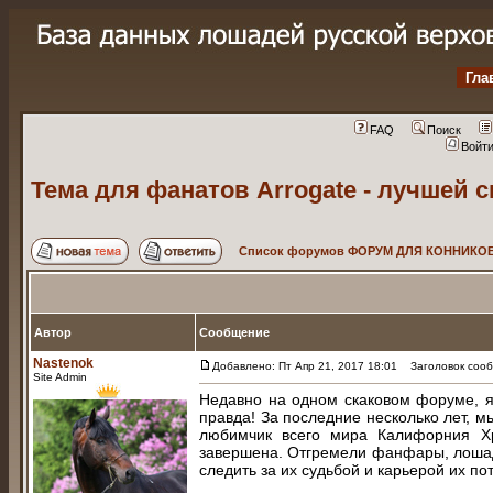
Гла
FAQ
Поиск
Войт
Тема для фанатов Arrogаte - лучшей 
Список форумов ФОРУМ ДЛЯ КОННИКОВ
Автор
Сообщение
Nastenok
Добавлено: Пт Апр 21, 2017 18:01
Заголовок сообщ
Site Admin
Недавно на одном скаковом форуме, я
правда! За последние несколько лет, м
любимчик всего мира Калифорния Х
завершена. Отгремели фанфары, лошади
следить за их судьбой и карьерой их по