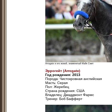
Arrogate и его жокей, знаменитый Майк Смит
Эррогeйт (Arrogate)
Год рождения: 2013
Порода: Чистокровная английская
Масть: Серая
Пол: Жеребец
Страна рождения: США
Владелец: Джаддмoнт Фаpмс
Тренер: Бoб Бaфферт