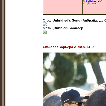
Отец:
Unbridled's Song (Анбрaйдлдс 
Мать:
(Bubbler) Бaбблеp
Скаковая карьера ARROGATE: