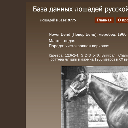
Главная
О пр
Лошадей в базе:
9775
Never Bend (Невер Бенд), жеребец, 1960 г
Масть: гнедая
Порода: чистокровная верховая
Карьера: 12:6-2-4, $ 243 540. Выиграл: Champ
Троттера лучший в мире на 1200 метров в XX ве