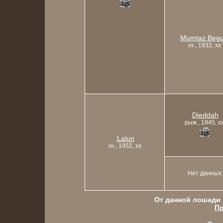
Mumtaz Beg
гн., 1932, xx
Djeddah
рыж., 1945, x
Lalun
гн., 1952, xx
Нет данных
От данной лошади в
По