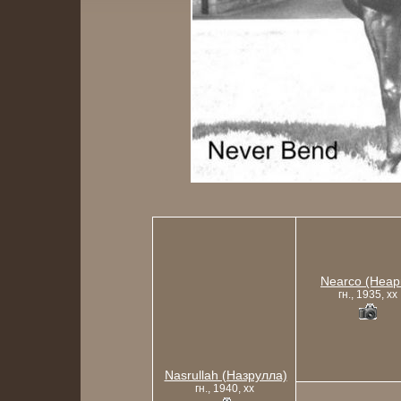
Nearco (Неар
гн., 1935, xx
Nasrullah (Назрулла)
гн., 1940, xx