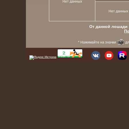
Нет данных
Нет данных
От данной лошади в
По
* Нажимайте на значки
дл