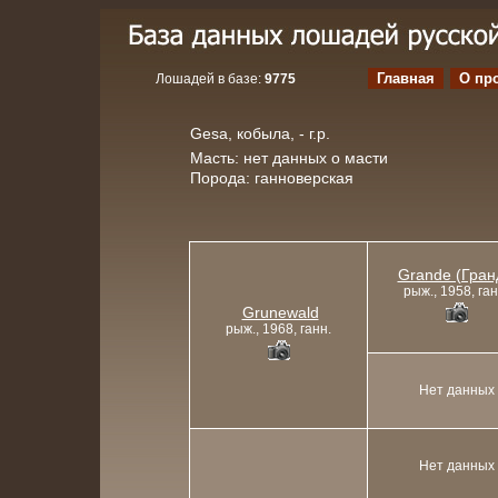
Главная
О пр
Лошадей в базе:
9775
Gesa, кобыла, - г.р.
Масть: нет данных о масти
Порода: ганноверская
Grande (Гран
рыж., 1958, ган
Grunewald
рыж., 1968, ганн.
Нет данных
Нет данных