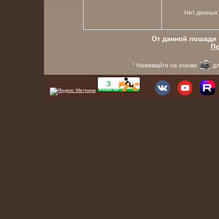
Нет данных
От данной лошади в
По
* Нажимайте на значки
дл