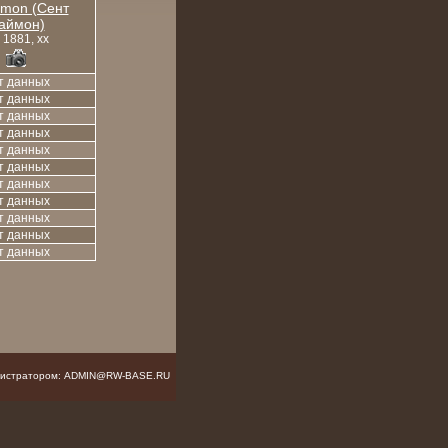
Simon (Сент
аймон)
, 1881, xx
т данных
т данных
т данных
т данных
т данных
т данных
т данных
т данных
т данных
т данных
т данных
инистратором: ADMIN@RW-BASE.RU