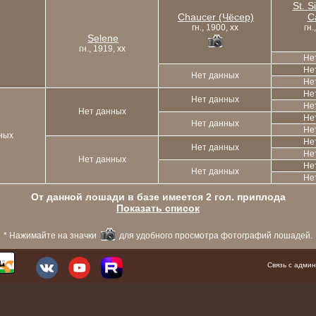
St. 
Chaucer (Чёсер)
С
гн., 1900, xx
гн.
Selene
гн., 1919, xx
Не
Не
Нет данных
Не
Не
Нет данных
Не
Нет данных
Не
Нет данных
Не
ных
Не
Нет данных
Не
Нет данных
Не
Нет данных
Не
От данной лошади в базе имеется 2 гол. приплода
Показать список
* Нажимайте на значки
для удобного просмотра фотографий лошадей.
Связь с адм