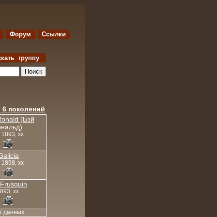
Форум
Ссылки
скать группу
 6 поколений
onald (Бэй
ональд)
, 1893, xx
Galicia
, 1898, xx
 Frusquin
893, xx
т данных