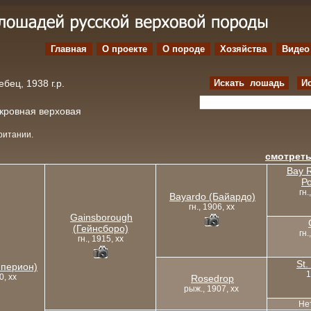
Главная
О проекте
O породе
Хозяйства
Видео
бец, 1938 г.р.
Искать лошадь
И
окровная верховая
ритании.
смотреть
Bay R
Р
гн.
Bayardo (Байардо)
гн., 1906, xx
Gainsborough
(Гейнсборо)
гн.
гн., 1915, xx
St.
иперион)
1
0, xx
Rosedrop
рыж., 1907, xx
Не