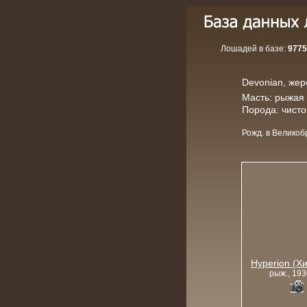
Лошадей в базе:
9775
Devonian, жере
Масть: рыжая
Порода: чист
Рожд. в Великоб
Hyperion (Х
рыж., 193