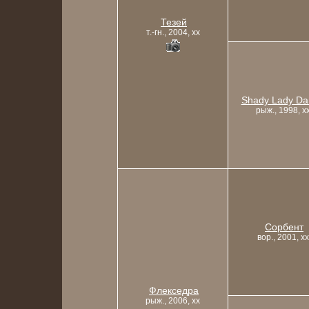
Тезей
т.-гн., 2004, xx
Shady Lady Da
рыж., 1998, x
Сорбент
вор., 2001, xx
Флекседра
рыж., 2006, xx