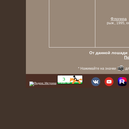
Флогера
рыж., 1995, x
От данной лошади в
По
* Нажимайте на значки
дл