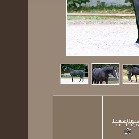
Tiznow (Тизн
т.-гн., 1997, x