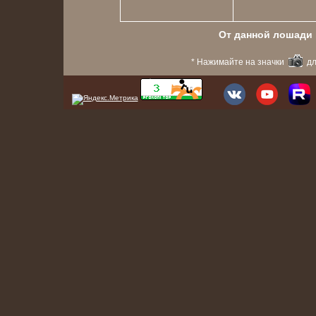
От данной лошади в
* Нажимайте на значки
дл