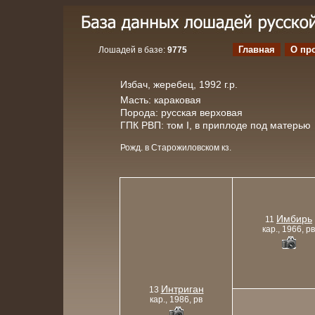
Главная
О пр
Лошадей в базе:
9775
Избач, жеребец, 1992 г.р.
Масть: караковая
Порода: русская верховая
ГПК РВП: том I, в приплоде под матерью
Рожд. в Старожиловском кз.
Имбирь
11
кар., 1966, рв
Интриган
13
кар., 1986, рв