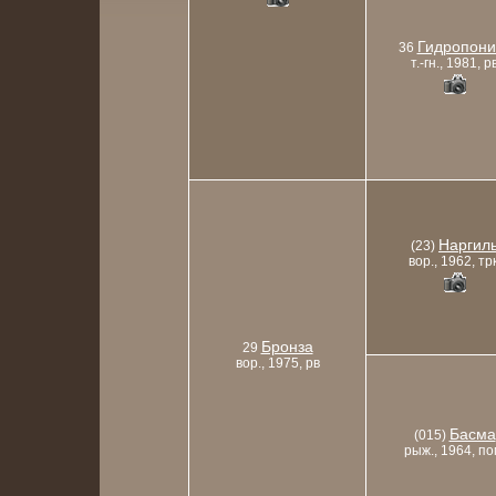
Гидропони
36
т.-гн., 1981, р
Наргил
(23)
вор., 1962, трк
Бронза
29
вор., 1975, рв
Басма
(015)
рыж., 1964, по