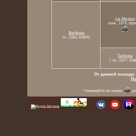
Le Mexico
рыж., 1970, фра
Berlinda
гн., 1983, KWPN
Terlinda
т.-гн., 1977, K
От данной лошади в
По
* Нажимайте на значки
дл