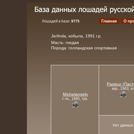
Главная
О пр
Лошадей в базе:
9775
Jerlinda, кобыла, 1991 г.р.
Масть: гнедая
Порода: голландская спортивная
Pasteur (Паст
кар., 1963, xx
Michelangelo
т.-гн., 1985, трк.
Нет данных