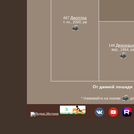
Диоптра
487
т.-гн., 2000, рв
Декорац
148
вор., 1994, р
От данной лошади в
* Нажимайте на значки
дл