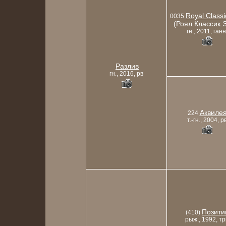
Royal Classic
0035
(Роял Классик 
гн., 2011, ганн
Разлив
гн., 2016, рв
Аквиле
224
т.-гн., 2004, р
Позити
(410)
рыж., 1992, тр