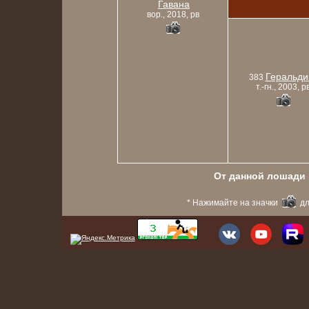
Гавана
вор., 2018, рв
Геральди
383
т.-гн., 2003, р
От данной лошади в
* Нажимайте на значки
дл