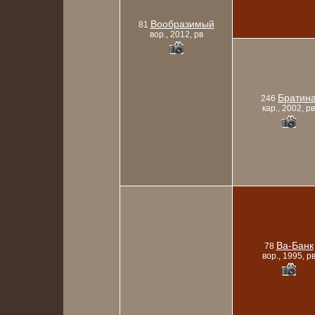
Вообразимый
81
вор., 2012, рв
Братин
246
кар., 2002, рв
Ва-Банк
78
вор., 1995, р