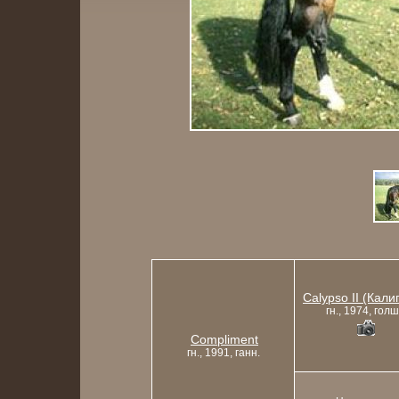
Calypso II (Калип
гн., 1974, голш
Compliment
гн., 1991, ганн.