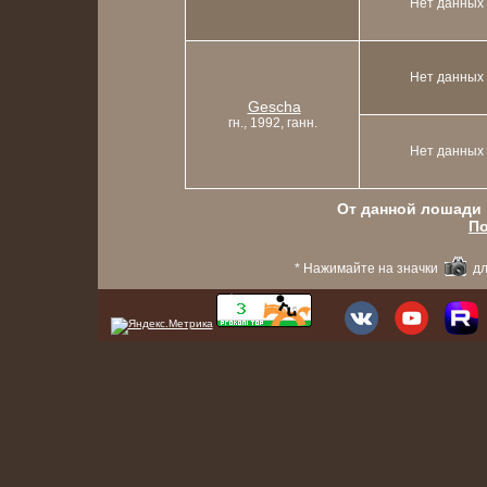
Нет данных
Нет данных
Gescha
гн., 1992, ганн.
Нет данных
От данной лошади в
По
* Нажимайте на значки
дл