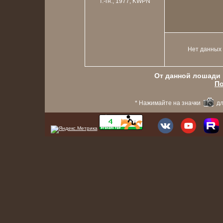
т.-гн., 1977, KWPN
Нет данных
От данной лошади в
По
* Нажимайте на значки
дл