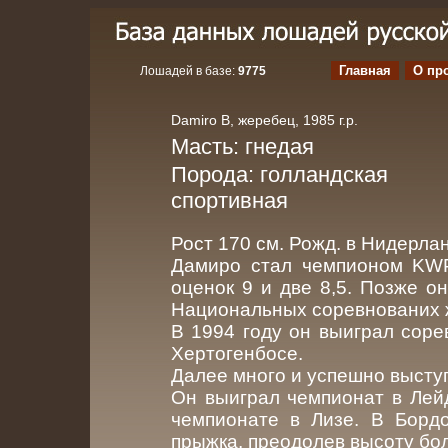
Главная
О пр
Лошадей в базе:
9775
Damiro B, жеребец, 1985 г.р.
Масть: гнедая
Порода: голландская
спортивная
Рост 170 см. Рожд. в Нидерла
Дамиро стал чемпионом KWP
оценок 9 и две 8,5. Позже о
Национальных соревнованих ж
В 1994 году он выиграл соре
Хертогенбосе.
Далее много и успешно выступ
Он выиграл чемпионат в Лейд
чемпионате в Лизе. В Борд
прыжка, преодолев высоту бол