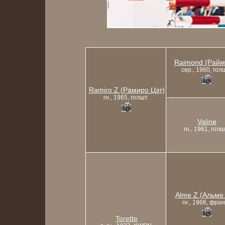
Raimond (Райм
сер., 1960, гол
Ramiro Z (Рамиро Цэт)
гн., 1965, голшт.
Valine
гн., 1961, голш
Alme Z (Альме 
гн., 1966, фран
Torette