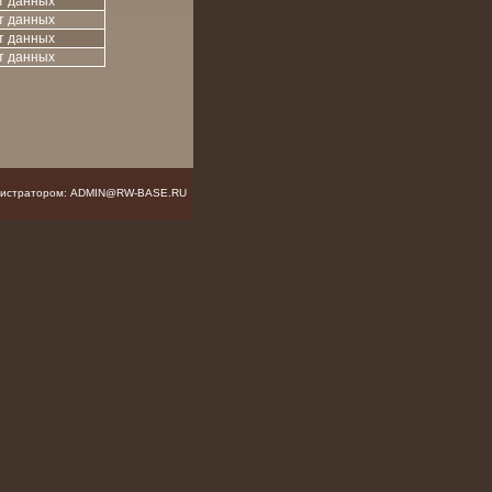
т данных
т данных
т данных
т данных
инистратором: ADMIN@RW-BASE.RU