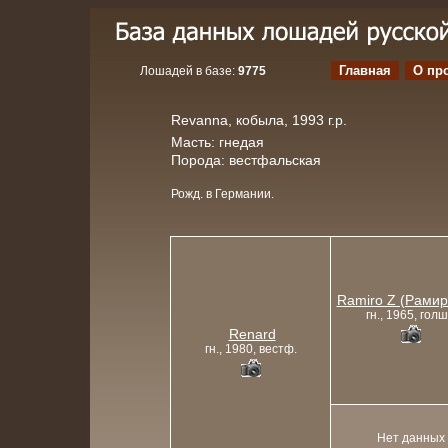
Главная
О пр
Лошадей в базе:
9775
Revanna, кобыла, 1993 г.р.
Масть: гнедая
Порода: вестфальская
Рожд. в Германии.
Ramiro Z (Рамир
гн., 1965, голш
Renard
гн., 1980, вестф.
Нет данных