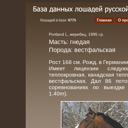
Главная
О пр
Лошадей в базе:
9775
Portland L, жеребец, 1995 г.р.
Масть: гнедая
Порода: вестфальская
Рост 168 см. Рожд. в Германии
Имеет лицензии следую
теплокровная, канадская тепл
вестфальская. Дал 86 пото
соревнованиях по выездке (
1.40m).