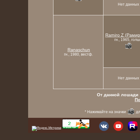
Нет данных
Ramiro Z (Рамир
гн., 1965, голш
Ranaschun
гн., 1980, вестф.
Нет данных
От данной лошади в
По
* Нажимайте на значки
дл